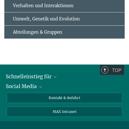
Verhalten und Interaktionen
Umwelt, Genetik und Evolution
Abteilungen & Gruppen
TOP
Schnelleinstieg für
Social Media
Journalist*innen
Studierende
Bluesky
Kontakt & Anfahrt
Wissenschaftler*innen
Instagram
MAX Intranet
Bewerbende
LinkedIn
Besuchende
Threads