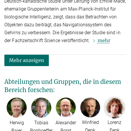
Deutsch-kanadische Studie unter Leitung von Emilie Macé,
ehemalige Gruppenleiterin am Max-Planck-Institut für
biologische Intelligenz, zeigt, dass das Betrachten von
Objekten dazu beiträgt, das Navigationssystem des
Gehirns zu verbessern. Die Ergebnisse der Studie sind in
mehr
der Fachzeitschrift
Science
veröffentlicht.
Mehr anzeigen
Abteilungen und Gruppen, die in diesem
Bereich forschen:
Winfried
Lorenz
Herwig
Tobias
Alexander
Denk
Fenk
Baier
Bonhoeffer
Borst