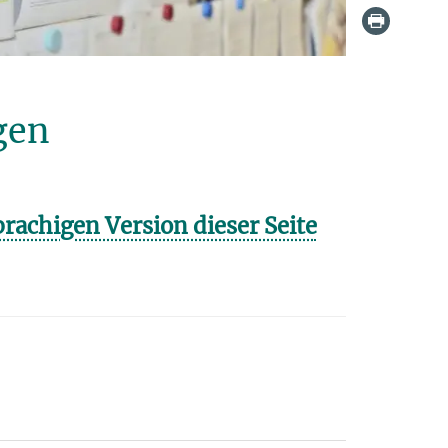
gen
rachigen Version dieser Seite