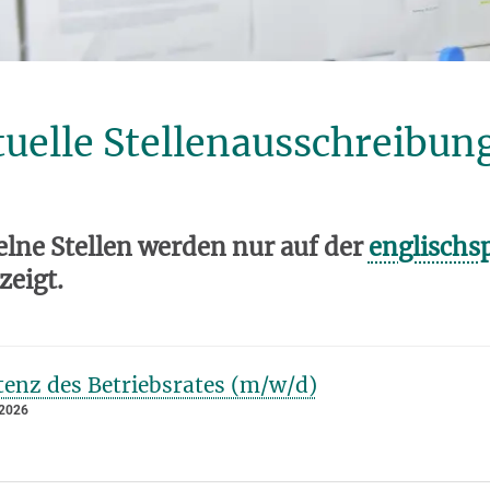
uelle Stellenausschreibun
elne Stellen werden nur auf der
englischsp
zeigt.
tenz des Betriebsrates (m/w/d)
 2026