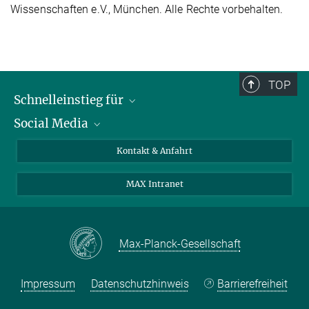
Wissenschaften e.V., München. Alle Rechte vorbehalten.
TOP
Schnelleinstieg für
Social Media
Journalist*innen
Studierende
Bluesky
Kontakt & Anfahrt
Wissenschaftler*innen
Instagram
MAX Intranet
Bewerbende
LinkedIn
Besuchende
Threads
Schüler*innen und Lehrkräfte
Facebook
Max-Planck-Gesellschaft
Alumni
Impressum
Datenschutzhinweis
Barrierefreiheit