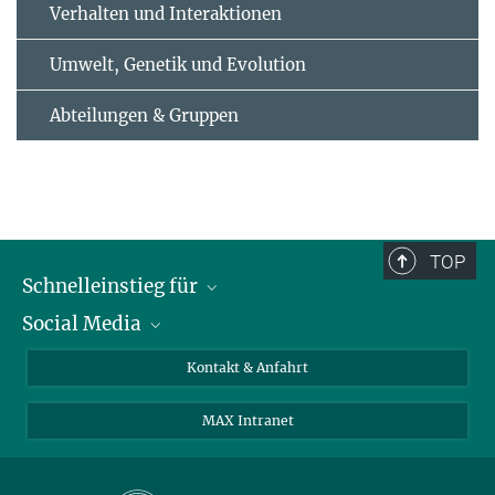
Verhalten und Interaktionen
Umwelt, Genetik und Evolution
Abteilungen & Gruppen
TOP
Schnelleinstieg für
Social Media
Journalist*innen
Studierende
Bluesky
Kontakt & Anfahrt
Wissenschaftler*innen
Instagram
MAX Intranet
Bewerbende
LinkedIn
Besuchende
Threads