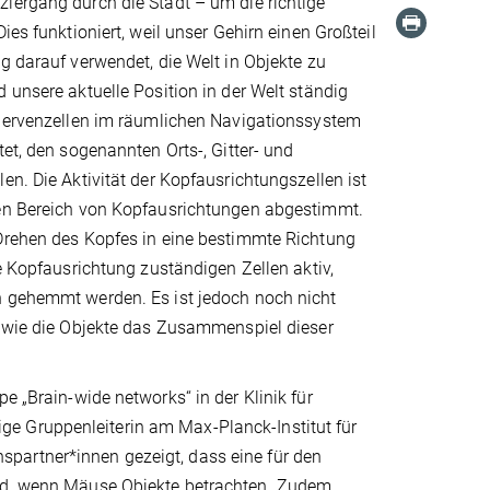
iergang durch die Stadt – um die richtige
ies funktioniert, weil unser Gehirn einen Großteil
g darauf verwendet, die Welt in Objekte zu
 unsere aktuelle Position in der Welt ständig
 Nervenzellen im räumlichen Navigationssystem
tet, den sogenannten Orts-, Gitter- und
en. Die Aktivität der Kopfausrichtungszellen ist
en Bereich von Kopfausrichtungen abgestimmt.
Drehen des Kopfes in eine bestimmte Richtung
se Kopfausrichtung zuständigen Zellen aktiv,
 gehemmt werden. Es ist jedoch noch nicht
, wie die Objekte das Zusammenspiel dieser
e „Brain-wide networks“ in der Klinik für
e Gruppenleiterin am Max-Planck-Institut für
partner*innen gezeigt, dass eine für den
ird, wenn Mäuse Objekte betrachten. Zudem