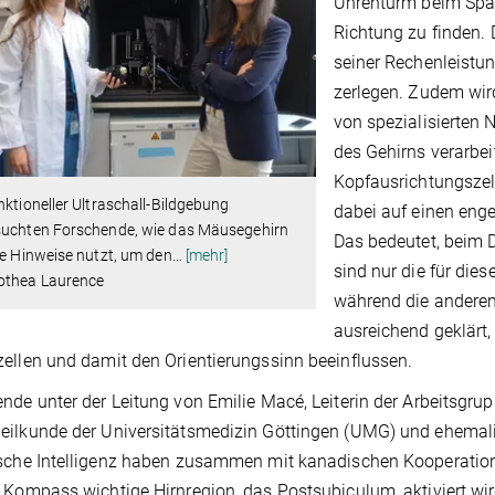
Uhrenturm beim Spaz
Richtung zu finden. D
seiner Rechenleistun
zerlegen. Zudem wird
von spezialisierten
des Gehirns verarbei
Kopfausrichtungszell
nktioneller Ultraschall-Bildgebung
dabei auf einen eng
suchten Forschende, wie das Mäusegehirn
Das bedeutet, beim 
le Hinweise nutzt, um den
…
[mehr]
sind nur die für die
othea Laurence
während die anderen
ausreichend geklärt
ellen und damit den Orientierungssinn beeinflussen.
nde unter der Leitung von Emilie Macé, Leiterin der Arbeitsgrupp
ilkunde der Universitätsmedizin Göttingen (UMG) und ehemalig
sche Intelligenz haben zusammen mit kanadischen Kooperations
 Kompass wichtige Hirnregion, das Postsubiculum, aktiviert w