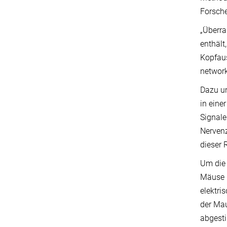
Forsche
„Überra
enthält
Kopfaus
network
Dazu un
in eine
Signale
Nervenz
dieser 
Um die 
Mäuse k
elektri
der Mau
abgesti