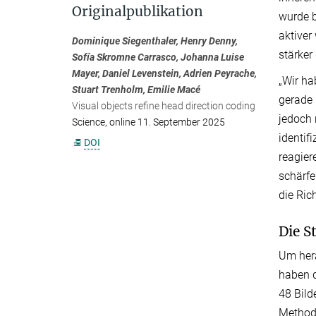
Originalpublikation
wurde b
aktiver
Dominique Siegenthaler, Henry Denny,
stärker
Sofía Skromne Carrasco,
Johanna Luise
Mayer, Daniel Levenstein, Adrien Peyrache,
„Wir ha
Stuart Trenholm, Emilie Macé
gerade 
Visual objects refine head direction coding
jedoch 
Science, online 11. September 2025
identif
DOI
reagier
schärfe
die Ric
Die S
Um hera
haben d
48 Bild
Methode