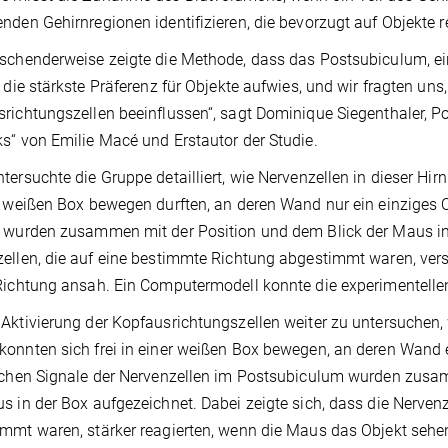
nden Gehirnregionen identifizieren, die bevorzugt auf Objekte r
schenderweise zeigte die Methode, dass das Postsubiculum, ein
, die stärkste Präferenz für Objekte aufwies, und wir fragten uns, 
richtungszellen beeinflussen“, sagt Dominique Siegenthaler, P
s“ von Emilie Macé und Erstautor der Studie.
tersuchte die Gruppe detailliert, wie Nervenzellen in dieser Hir
r weißen Box bewegen durften, an deren Wand nur ein einziges O
 wurden zusammen mit der Position und dem Blick der Maus in 
ellen, die auf eine bestimmte Richtung abgestimmt waren, ver
Richtung ansah. Ein Computermodell konnte die experimentell
Aktivierung der Kopfausrichtungszellen weiter zu untersuchen,
onnten sich frei in einer weißen Box bewegen, an deren Wand e
schen Signale der Nervenzellen im Postsubiculum wurden zusa
s in der Box aufgezeichnet. Dabei zeigte sich, dass die Nerven
mmt waren, stärker reagierten, wenn die Maus das Objekt sehe