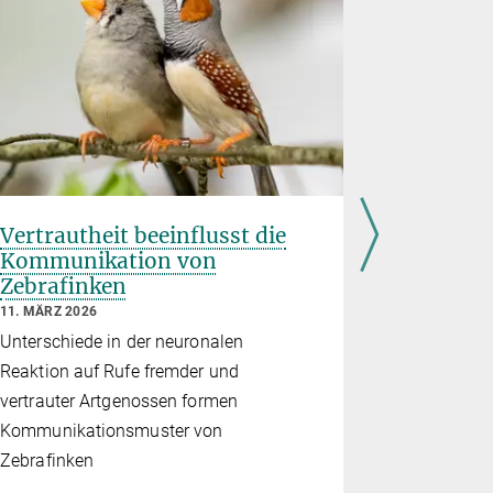
Vertrautheit beeinflusst die
Magnets
Kommunikation von
Magnetfe
Zebrafinken
Innenoh
11. MÄRZ 2026
21. NOVEMBE
Unterschiede in der neuronalen
Neurobiolo
Reaktion auf Rufe fremder und
Signalweg id
vertrauter Artgenossen formen
Verarbeitu
Kommunikationsmuster von
Informatio
Zebrafinken
zuständig i