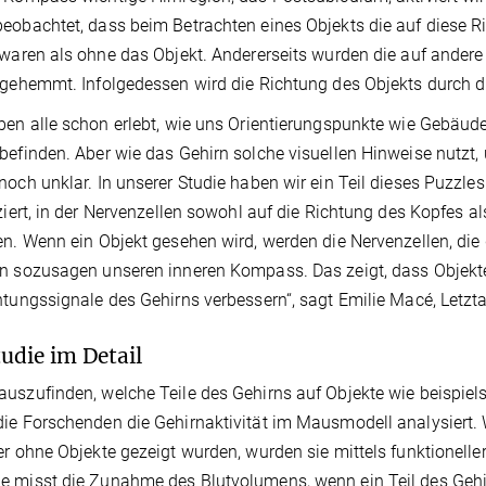
eobachtet, dass beim Betrachten eines Objekts die auf diese 
 waren als ohne das Objekt. Andererseits wurden die auf ande
 gehemmt. Infolgedessen wird die Richtung des Objekts durch d
ben alle schon erlebt, wie uns Orientierungspunkte wie Gebäude 
befinden. Aber wie das Gehirn solche visuellen Hinweise nutzt,
noch unklar. In unserer Studie haben wir ein Teil dieses Puzzle
iziert, in der Nervenzellen sowohl auf die Richtung des Kopfes 
en. Wenn ein Objekt gesehen wird, werden die Nervenzellen, die 
n sozusagen unseren inneren Kompass. Das zeigt, dass Objekte 
htungssignale des Gehirns verbessern“, sagt Emilie Macé, Letzta
tudie im Detail
uszufinden, welche Teile des Gehirns auf Objekte wie beispie
ie Forschenden die Gehirnaktivität im Mausmodell analysiert. 
er ohne Objekte gezeigt wurden, wurden sie mittels funktionelle
 misst die Zunahme des Blutvolumens, wenn ein Teil des Gehir