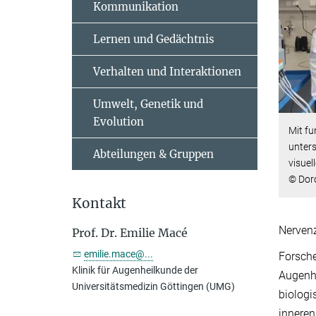
Kommunikation
Lernen und Gedächtnis
Verhalten und Interaktionen
Umwelt, Genetik und
Evolution
Mit fu
unter
Abteilungen & Gruppen
visuel
© Dor
Kontakt
Nervenz
Prof. Dr. Emilie Macé
emilie.mace@...
Forsche
Klinik für Augenheilkunde der
Augenhe
Universitätsmedizin Göttingen (UMG)
biologi
inneren