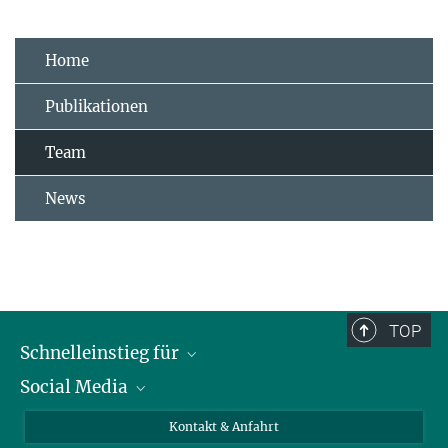
Home
Publikationen
Team
News
TOP
Schnelleinstieg für
Social Media
Journalist*innen
Studierende
Bluesky
Kontakt & Anfahrt