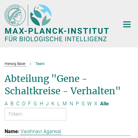
Hauptinhalt
Herwig Baier
Team
Abteilung "Gene -
Schaltkreise - Verhalten"
A
B
C
D
F
G
H
J
K
L
M
N
P
S
W
X
Alle
Vaishnavi Agarwal