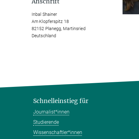
Anschrift
Inbal Shainer
Am Klopferspitz 18
82152 Planegg, Martinsried
Deutschland
Schnelleinstieg für
Journalist*innen
Studierende
Wissenschaftler*innen