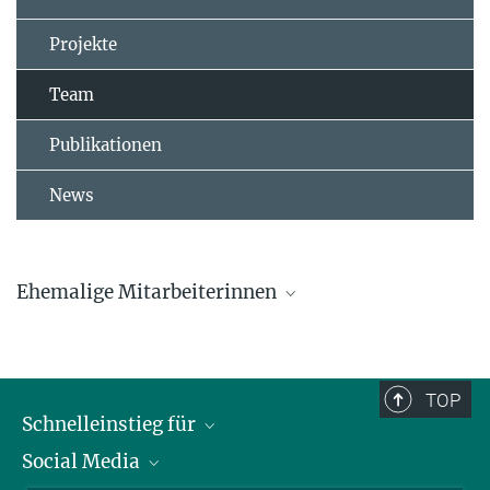
Projekte
Team
Publikationen
News
Ehemalige Mitarbeiterinnen
Dr. Lucia Mentesana
Dr. Marlene Oefele
TOP
Schnelleinstieg für
Caroline Deimel
Social Media
Journalist*innen