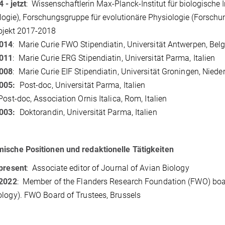
4 -
jetzt
: Wissenschaftlerin Max-Planck-Institut für biologische 
logie), Forschungsgruppe für evolutionäre Physiologie (Forschun
ojekt 2017-2018
014
: Marie Curie FWO Stipendiatin, Universität Antwerpen, Bel
011
: Marie Curie ERG Stipendiatin, Universität Parma, Italien
008
: Marie Curie EIF Stipendiatin, Universität Groningen, Niede
2005:
Post-doc, Universität Parma, Italien
Post-doc, Association Ornis Italica, Rom, Italien
2003:
Doktorandin, Universität Parma, Italien
ische Positionen und redaktionelle Tätigkeiten
present
: Associate editor of Journal of Avian Biology
2022
: Member of the Flanders Research Foundation (FWO) boar
logy). FWO Board of Trustees, Brussels