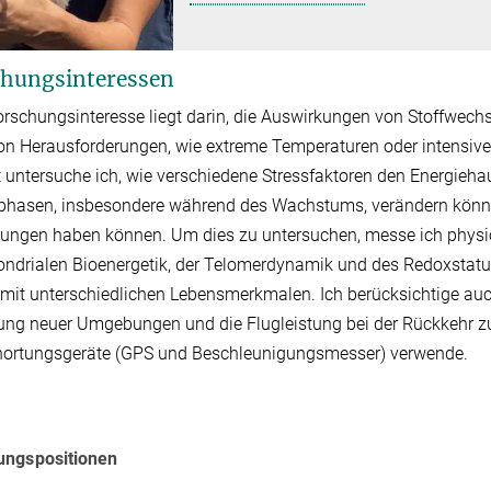
hungsinteressen
rschungsinteresse liegt darin, die Auswirkungen von Stoffwech
on Herausforderungen, wie extreme Temperaturen oder intensive A
 untersuche ich, wie verschiedene Stressfaktoren den Energieh
hasen, insbesondere während des Wachstums, verändern können
ngen haben können. Um dies zu untersuchen, messe ich physiol
ndrialen Bioenergetik, der Telomerdynamik und des Redoxstatu
mit unterschiedlichen Lebensmerkmalen. Ich berücksichtige au
ng neuer Umgebungen und die Flugleistung bei der Rückkehr z
nortungsgeräte (GPS und Beschleunigungsmesser) verwende.
ungspositionen