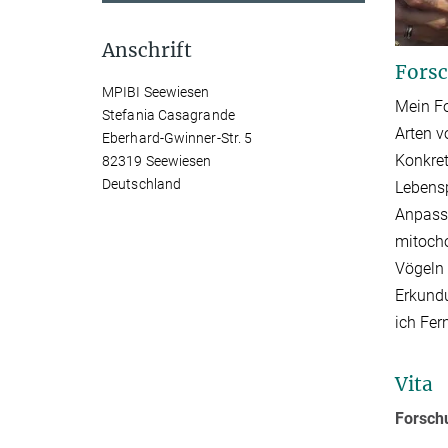
Anschrift
Forsc
MPIBI Seewiesen
Mein Fo
Stefania Casagrande
Arten v
Eberhard-Gwinner-Str. 5
Konkret
82319 Seewiesen
Deutschland
Lebensp
Anpassu
mitocho
Vögeln 
Erkundu
ich Fer
Vita
Forsch