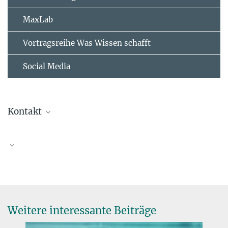
MaxLab
Vortragsreihe Was Wissen schafft
Social Media
Kontakt
Prof. Dr. Herwig Baier
Director
herwig.baier@...
News zum ERC Synergy Grant
More Information
Mehr Information zum Grant finden sich auf der Seite des European
Research Councils.
Weitere interessante Beiträge