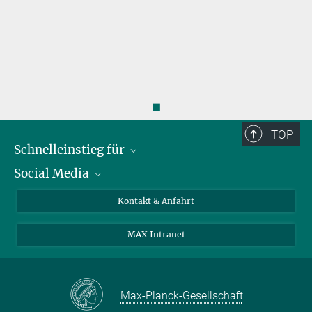
◼
TOP
Schnelleinstieg für
Social Media
Journalist*innen
Studierende
Bluesky
Kontakt & Anfahrt
Wissenschaftler*innen
Instagram
MAX Intranet
Bewerbende
LinkedIn
Besuchende
Threads
Schüler*innen und Lehrkräfte
Facebook
Max-Planck-Gesellschaft
Alumni