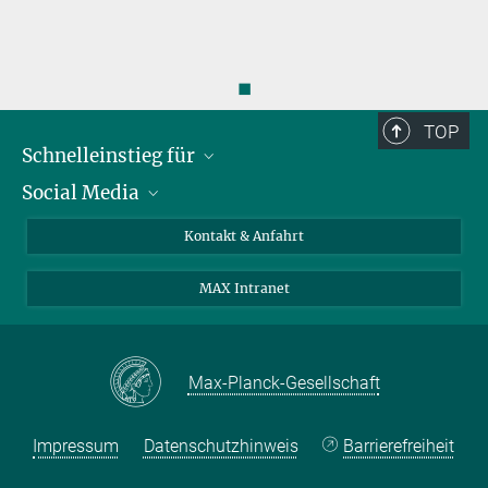
◼
TOP
Schnelleinstieg für
Social Media
Journalist*innen
Studierende
Bluesky
Kontakt & Anfahrt
Wissenschaftler*innen
Instagram
MAX Intranet
Bewerbende
LinkedIn
Besuchende
Threads
Schüler*innen und Lehrkräfte
Facebook
Max-Planck-Gesellschaft
Alumni
Impressum
Datenschutzhinweis
Barrierefreiheit