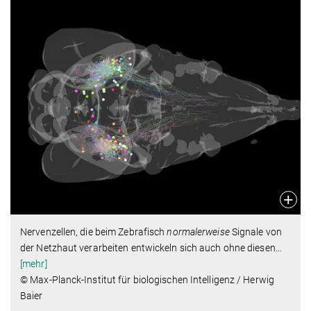
Nervenzellen, die beim Zebrafisch
normalerweise
Signale von
der Netzhaut verarbeiten entwickeln sich auch ohne diesen
…
[mehr]
© Max-Planck-Institut für biologischen Intelligenz / Herwig
Baier