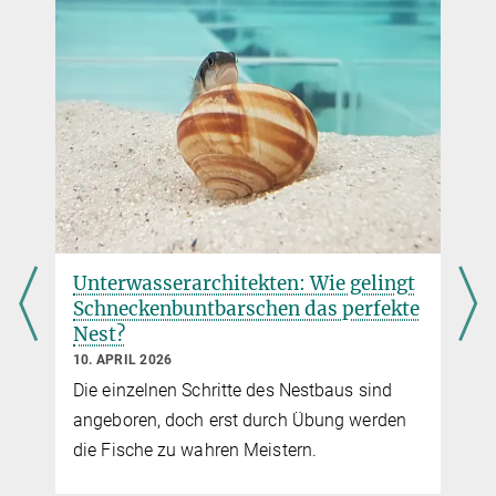
einjährigen Forschungsaufenthalt im Ausland. Durch diese
About the team
Auszeichnung sollen besonders begabte
Nachwuchswissenschaftler*innen auf ihrem Weg zu einer späteren
Hochschulkarriere weiter bestärkt werden.
Unterwasserarchitekten: Wie gelingt
Schneckenbuntbarschen das perfekte
Nest?
10. APRIL 2026
Die einzelnen Schritte des Nestbaus sind
angeboren, doch erst durch Übung werden
die Fische zu wahren Meistern.
r