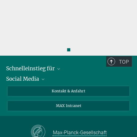
◼
TOP
Schnelleinstieg für
Social Media
Journalist*innen
Studierende
Bluesky
Kontakt & Anfahrt
Wissenschaftler*innen
Instagram
MAX Intranet
Bewerbende
LinkedIn
Besuchende
Threads
Schüler*innen und Lehrkräfte
Facebook
Max-Planck-Gesellschaft