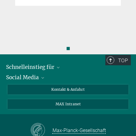
◼
TOP
Schnelleinstieg für
Social Media
Journalist*innen
Studierende
Bluesky
Kontakt & Anfahrt
Wissenschaftler*innen
Instagram
MAX Intranet
Bewerbende
LinkedIn
Besuchende
Threads
Schüler*innen und Lehrkräfte
Facebook
Max-Planck-Gesellschaft