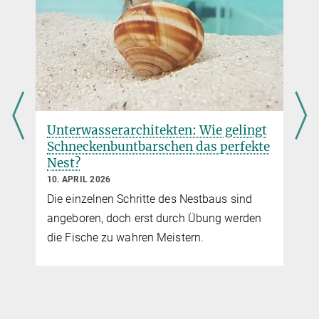
Play
Video
Unterwasserarchitekten: Wie gelingt
Schneckenbuntbarschen das perfekte
Nest?
© MPI für biologische Intelligenz / Magdalena Warner
10. APRIL 2026
Ein Superenzym zum Abbau von Testosteron
Die einzelnen Schritte des Nestbaus sind
Sehen Sie sich dieses kurze Video an, um mehr über die neuesten
angeboren, doch erst durch Übung werden
Forschungsergebnisse zu erfahren.
die Fische zu wahren Meistern.