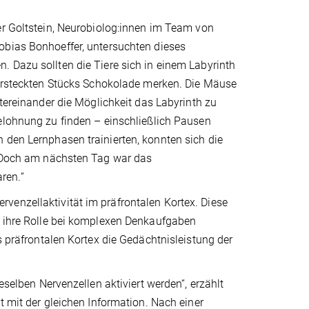
er Goltstein, Neurobiolog:innen im Team von
bias Bonhoeffer, untersuchten dieses
 Dazu sollten die Tiere sich in einem Labyrinth
versteckten Stücks Schokolade merken. Die Mäuse
ntereinander die Möglichkeit das Labyrinth zu
elohnung zu finden – einschließlich Pausen
 den Lernphasen trainierten, konnten sich die
. „Doch am nächsten Tag war das
ren.“
venzellaktivität im präfrontalen Kortex. Diese
ür ihre Rolle bei komplexen Denkaufgaben
s präfrontalen Kortex die Gedächtnisleistung der
eselben Nervenzellen aktiviert werden“, erzählt
t mit der gleichen Information. Nach einer