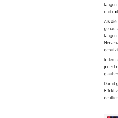
langen 
und mit
Als die
genau d
langen 
Nervenz
genutzt
Indem d
jeder L
glauben
Damit g
Effekt 
deutlic