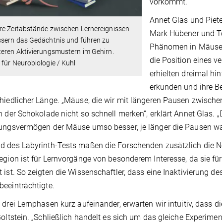
vorkommt.
Annet Glas und Piet
re Zeitabstände zwischen Lernereignissen
Mark Hübener und To
ssern das Gedächtnis und führen zu
Phänomen in Mäusen.
eren Aktivierungsmustern im Gehirn.
die Position eines 
für Neurobiologie / Kuhl
erhielten dreimal hi
erkunden und ihre B
hiedlicher Länge. „Mäuse, die wir mit längeren Pausen zwischen
n der Schokolade nicht so schnell merken“, erklärt Annet Glas
ungsvermögen der Mäuse umso besser, je länger die Pausen wa
 des Labyrinth-Tests maßen die Forschenden zusätzlich die Ner
egion ist für Lernvorgänge von besonderem Interesse, da sie f
 ist. So zeigten die Wissenschaftler, dass eine Inaktivierung de
eeinträchtigte.
 drei Lernphasen kurz aufeinander, erwarten wir intuitiv, dass di
Goltstein. „Schließlich handelt es sich um das gleiche Experimen