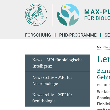
Hauptinhalt
FORSCHUNG
PHD-PROGRAMME
SE
Max-Planck
Ler
News - MPI für biologische
Intelligenz
Beim
Gehi
Newsarchiv - MPI für
Neurobiologie
28. JULI
Wir kö
Newsarchiv - MPI für
Spacin
Ornithologie
Einbli