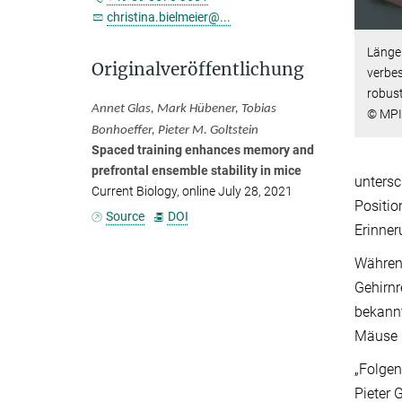
christina.bielmeier@...
Länge
Originalveröffentlichung
verbe
robust
Annet Glas, Mark Hübener, Tobias
© MPI 
Bonhoeffer, Pieter M. Goltstein
Spaced training enhances memory and
prefrontal ensemble stability in mice
untersc
Current Biology, online July 28, 2021
Positio
Source
DOI
Erinner
Während
Gehirnr
bekannt
Mäuse b
„Folgen
Pieter 