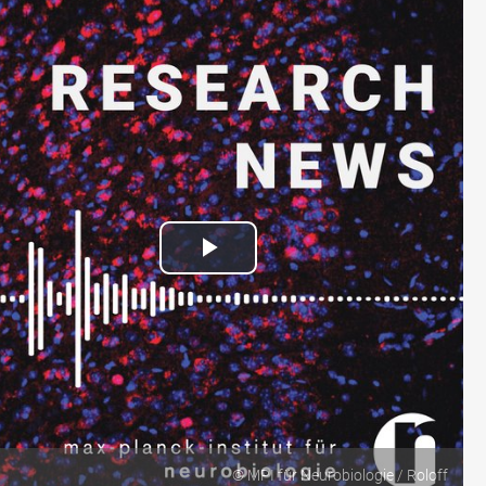
Play
Video
© MPI für Neurobiologie / Roloff