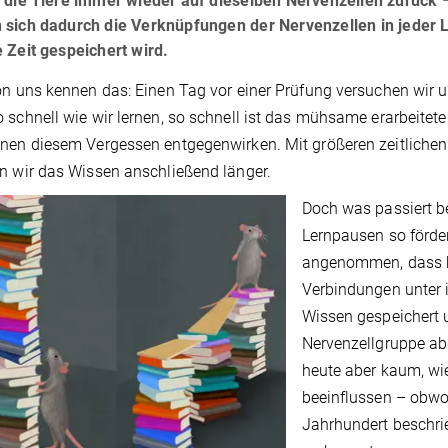
 die Tiere immer wieder auf dieselben Nervenzellen zurück 
 sich dadurch die Verknüpfungen der Nervenzellen in jeder 
 Zeit gespeichert wird.
on uns kennen das: Einen Tag vor einer Prüfung versuchen wir
 schnell wie wir lernen, so schnell ist das mühsame erarbeitet
nen diesem Vergessen entgegenwirken. Mit größeren zeitliche
n wir das Wissen anschließend länger.
Doch was passiert b
Lernpausen so förde
angenommen, dass be
Verbindungen unter 
Wissen gespeichert 
Nervenzellgruppe ab
heute aber kaum, wi
beeinflussen – obwoh
Jahrhundert beschri