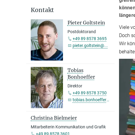
greifen
können
Kontakt
längere
Pieter Goltstein
Viele v
Postdoktorand
Doch so
+49 89 8578 3695
Wir kön
pieter.goltstein@...
behalte
Tobias
Bonhoeffer
Direktor
+49 89 8578 3750
tobias.bonhoeffer@...
Christina Bielmeier
Mitarbeiterin Kommunikation und Grafik
+49 89 8578 3601