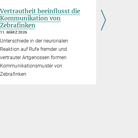
Vertrautheit beeinflusst die
Den rich
Kommunikation von
Nachtiga
Zebrafinken
Gesang 
länge an
11. MÄRZ 2026
12. JANUAR 
Unterschiede in der neuronalen
Männliche 
Reaktion auf Rufe fremder und
komplexe St
vertrauter Artgenossen formen
Kommunika
Kommunikationsmuster von
Zebrafinken