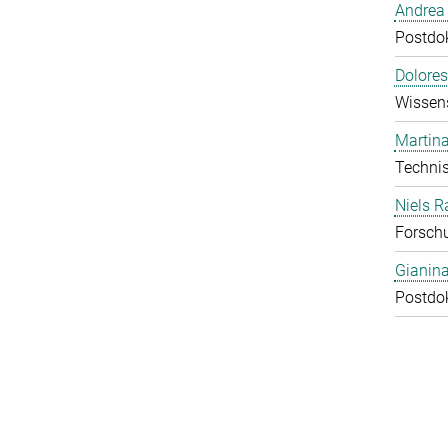
Andrea 
Postdok
Dolores
Wissens
Martina
Technis
Niels R
Forschu
Gianin
Postdok