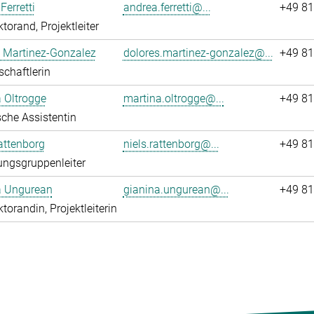
Ferretti
andrea.ferretti@...
+49 81
torand, Projektleiter
 Martinez-Gonzalez
dolores.martinez-gonzalez@...
+49 81
chaftlerin
 Oltrogge
martina.oltrogge@...
+49 81
che Assistentin
attenborg
niels.rattenborg@...
+49 81
ngsgruppenleiter
a Ungurean
gianina.ungurean@...
+49 81
torandin, Projektleiterin