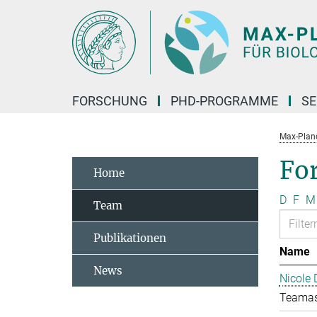
Hauptinhalt
FORSCHUNG
PHD-PROGRAMME
SE
Max-Planck
Fo
Home
D
F
M
Team
Publikationen
Name
News
Nicole 
Teamas