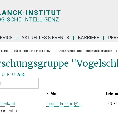
RVICE
AKTUELLES & EVENTS
KARRIERE
PER
-Institut für biologische Intelligenz
Abteilungen und Forschungsgruppen
rschungsgruppe "Vogelsch
O
R
U
Alle
E-Mail
Telefo
Drenkard
nicole.drenkard@...
+49 81
sistentin