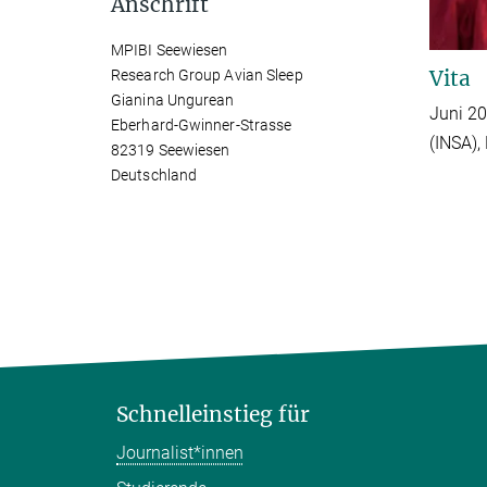
Anschrift
MPIBI Seewiesen
Vita
Research Group Avian Sleep
Gianina Ungurean
Juni 20
Eberhard-Gwinner-Strasse
(INSA),
82319 Seewiesen
Deutschland
Schnelleinstieg für
Journalist*innen