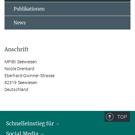
Publikationen
News
Anschrift
MPIBI Seewiesen
Nicole Drenkard
Eberhard-Gwinner-Strasse
82319 Seewiesen
Deutschland
TOP
Schnelleinstieg für
Social Media
Journalist*innen