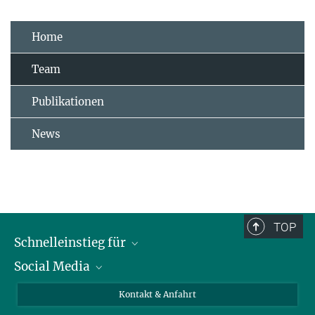
Home
Team
Publikationen
News
TOP
Schnelleinstieg für
Social Media
Journalist*innen
Studierende
Bluesky
Kontakt & Anfahrt
Wissenschaftler*innen
Instagram