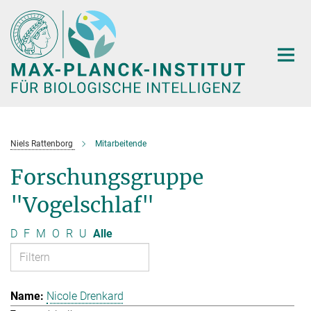
Hauptinhalt
Niels Rattenborg
Mitarbeitende
Forschungsgruppe
"Vogelschlaf"
D
F
M
O
R
U
Alle
Nicole Drenkard