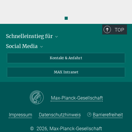
◼
TOP
Schnelleinstieg für
Social Media
Journalist*innen
Studierende
Bluesky
Kontakt & Anfahrt
Wissenschaftler*innen
Instagram
MAX Intranet
Bewerbende
LinkedIn
Besuchende
Threads
Schüler*innen und Lehrkräfte
Facebook
Max-Planck-Gesellschaft
Alumni
Impressum
Datenschutzhinweis
Barrierefreiheit
©
2026, Max-Planck-Gesellschaft