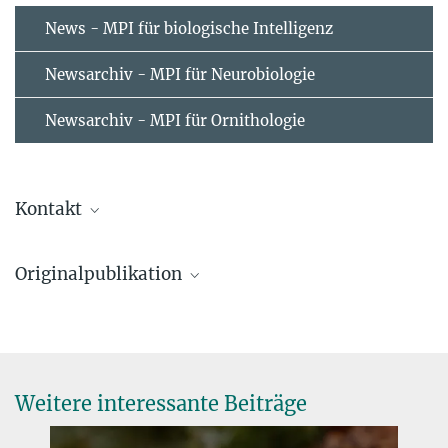
News - MPI für biologische Intelligenz
Newsarchiv - MPI für Neurobiologie
Newsarchiv - MPI für Ornithologie
Kontakt
Henrik Brumm
Originalpublikation
Forschungsgruppenleiter
+49 8157 932 355
Sue Anne Zollinger, Adriana Dorado-Correa, Wolfgang Goymann,
henrik.brumm@...
Wolfgang Forstmeier, Ulrich Knief, AnaMaria Bastidas, Henrik
Brumm (2019).
Traffic noise exposure depresses plasma corticosterone and
Weitere interessante Beiträge
delays offspring growth in breeding zebra finches.
Conservation Physiology