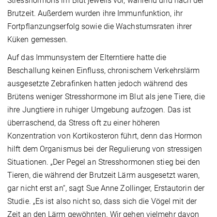
Stresshormons im Blut jeweils vor, während und nach der
Brutzeit. Außerdem wurden ihre Immunfunktion, ihr
Fortpflanzungserfolg sowie die Wachstumsraten ihrer
Küken gemessen.
Auf das Immunsystem der Elterntiere hatte die
Beschallung keinen Einfluss, chronischem Verkehrslärm
ausgesetzte Zebrafinken hatten jedoch während des
Brütens weniger Stresshormone im Blut als jene Tiere, die
ihre Jungtiere in ruhiger Umgebung aufzogen. Das ist
überraschend, da Stress oft zu einer höheren
Konzentration von Kortikosteron führt, denn das Hormon
hilft dem Organismus bei der Regulierung von stressigen
Situationen. „Der Pegel an Stresshormonen stieg bei den
Tieren, die während der Brutzeit Lärm ausgesetzt waren,
gar nicht erst an“, sagt Sue Anne Zollinger, Erstautorin der
Studie. „Es ist also nicht so, dass sich die Vögel mit der
Zeit an den Lärm gewöhnten. Wir gehen vielmehr davon