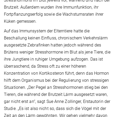
Stresshormons im Blut jeweils vor, während und nach der
Brutzeit. Außerdem wurden ihre Immunfunktion, ihr
Fortpflanzungserfolg sowie die Wachstumsraten ihrer
Küken gemessen.
Auf das Immunsystem der Elterntiere hatte die
Beschallung keinen Einfluss, chronischem Verkehrslärm
ausgesetzte Zebrafinken hatten jedoch während des
Brütens weniger Stresshormone im Blut als jene Tiere, die
ihre Jungtiere in ruhiger Umgebung aufzogen. Das ist
überraschend, da Stress oft zu einer höheren
Konzentration von Kortikosteron führt, denn das Hormon
hilft dem Organismus bei der Regulierung von stressigen
Situationen. „Der Pegel an Stresshormonen stieg bei den
Tieren, die während der Brutzeit Lärm ausgesetzt waren,
gar nicht erst an“, sagt Sue Anne Zollinger, Erstautorin der
Studie. „Es ist also nicht so, dass sich die Vögel mit der
Zeit an den Lärm gewöhnten. Wir gehen vielmehr davon