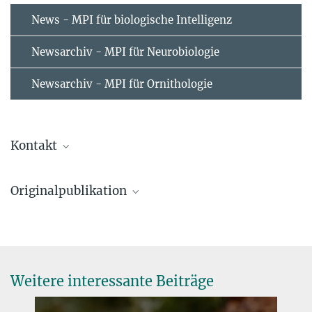
News - MPI für biologische Intelligenz
Newsarchiv - MPI für Neurobiologie
Newsarchiv - MPI für Ornithologie
Kontakt
Henrik Brumm
Originalpublikation
Forschungsgruppenleiter
+49 8157 932 355
Sue Anne Zollinger, Adriana Dorado-Correa, Wolfgang Goymann,
henrik.brumm@...
Wolfgang Forstmeier, Ulrich Knief, AnaMaria Bastidas, Henrik
Brumm (2019).
Traffic noise exposure depresses plasma corticosterone and
Weitere interessante Beiträge
delays offspring growth in breeding zebra finches.
Conservation Physiology