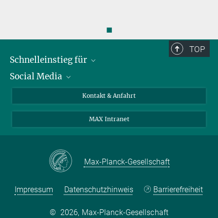
◼
TOP
Schnelleinstieg für
Social Media
Journalist*innen
Studierende
Bluesky
Kontakt & Anfahrt
Wissenschaftler*innen
Instagram
MAX Intranet
Bewerbende
LinkedIn
Besuchende
Threads
Schüler*innen und Lehrkräfte
Facebook
Max-Planck-Gesellschaft
Alumni
Impressum
Datenschutzhinweis
Barrierefreiheit
©
2026, Max-Planck-Gesellschaft