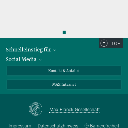
◼
TOP
Schnelleinstieg für
Social Media
Journalist*innen
Studierende
Bluesky
Kontakt & Anfahrt
Wissenschaftler*innen
Instagram
MAX Intranet
Bewerbende
LinkedIn
Besuchende
Threads
Schüler*innen und Lehrkräfte
Facebook
Max-Planck-Gesellschaft
Alumni
Impressum
Datenschutzhinweis
Barrierefreiheit