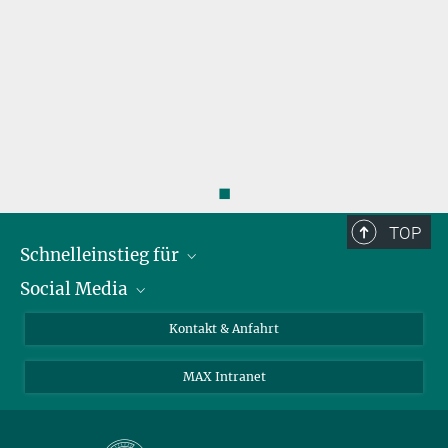
◼
TOP
Schnelleinstieg für
Social Media
Journalist*innen
Studierende
Bluesky
Kontakt & Anfahrt
Wissenschaftler*innen
Instagram
MAX Intranet
Bewerbende
LinkedIn
Besuchende
Threads