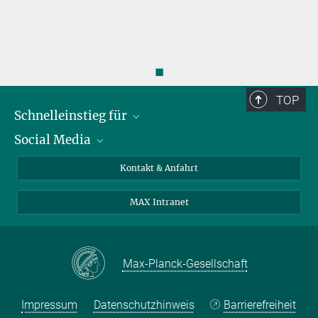
◼
TOP
Schnelleinstieg für
Social Media
Journalist*innen
Studierende
Bluesky
Kontakt & Anfahrt
Wissenschaftler*innen
Instagram
MAX Intranet
Bewerbende
LinkedIn
Besuchende
Threads
Schüler*innen und Lehrkräfte
Facebook
Max-Planck-Gesellschaft
Alumni
Impressum
Datenschutzhinweis
Barrierefreiheit