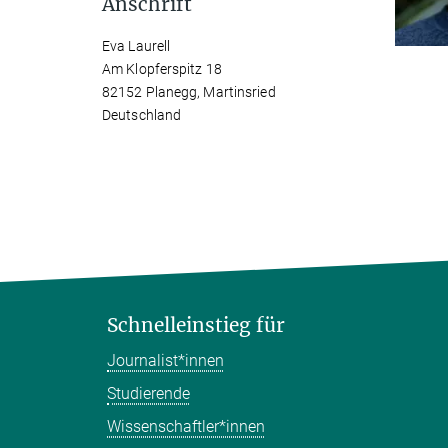
Anschrift
Eva Laurell
Am Klopferspitz 18
82152 Planegg, Martinsried
Deutschland
Schnelleinstieg für
Journalist*innen
Studierende
Wissenschaftler*innen