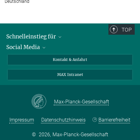
Deutschland
TOP
Schnelleinstieg für
Social Media
Journalist*innen
Studierende
Bluesky
Kontakt & Anfahrt
Wissenschaftler*innen
Instagram
MAX Intranet
Bewerbende
LinkedIn
Besuchende
Threads
Schüler*innen und Lehrkräfte
Facebook
Max-Planck-Gesellschaft
Alumni
Impressum
Datenschutzhinweis
Barrierefreiheit
©
2026, Max-Planck-Gesellschaft