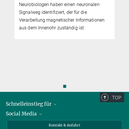
f
Neurobiologen haben einen neuronalen
Signalweg identifiziert, der für die
Verarbeitung magnetischer Informationen
aus dem Innenohr zuständig ist.
◼
TOP
Schnelleinstieg für
Social Media
Journalist*innen
Studierende
Bluesky
Kontakt & Anfahrt