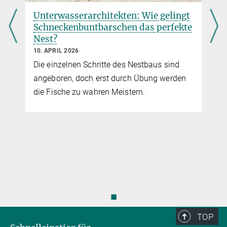
Unterwasserarchitekten: Wie gelingt
Play
Schneckenbuntbarschen das perfekte
Nest?
Video
10. APRIL 2026
Die einzelnen Schritte des Nestbaus sind
angeboren, doch erst durch Übung werden
die Fische zu wahren Meistern.
© MPI für biologische Intelligenz, i.G. / Rahel Roloff
Audiogramm
Keine Zeit zum Lesen?
Hören Sie sich diese Forschungsnachricht doch einfach an!
◼
TOP