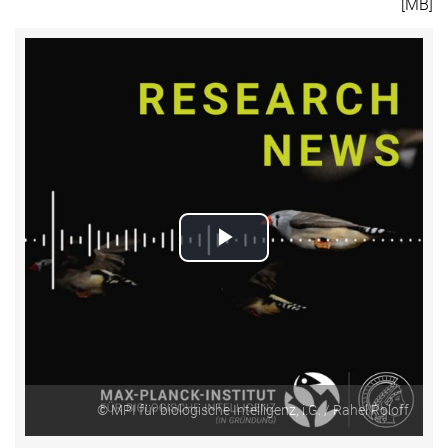
[MB]
Play
Video
© MPI für biologische Intelligenz, i.G. / Rahel Roloff