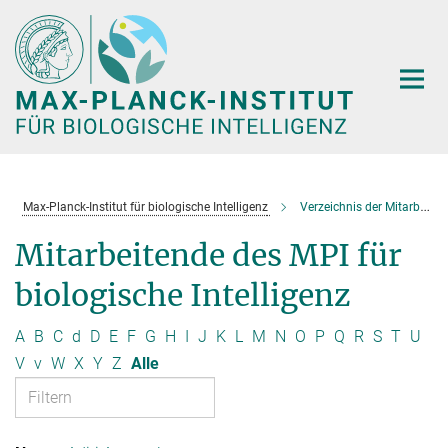
Hauptinhalt
Max-Planck-Institut für biologische Intelligenz
Verzeichnis der Mitarbeitenden
Mitarbeitende des MPI für
biologische Intelligenz
A
B
C
d
D
E
F
G
H
I
J
K
L
M
N
O
P
Q
R
S
T
U
V
v
W
X
Y
Z
Alle