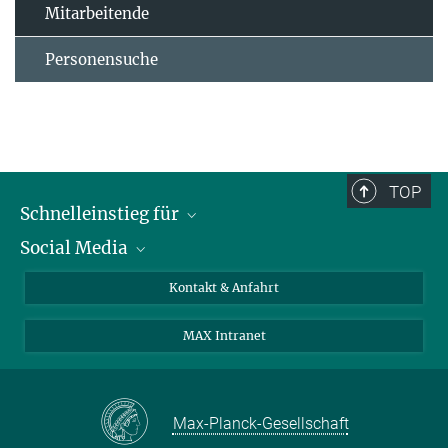
Mitarbeitende
Personensuche
TOP
Schnelleinstieg für
Social Media
Journalist*innen
Studierende
Bluesky
Kontakt & Anfahrt
Wissenschaftler*innen
Instagram
MAX Intranet
Bewerbende
LinkedIn
Besuchende
Threads
Schüler*innen und Lehrkräfte
Facebook
Max-Planck-Gesellschaft
Alumni