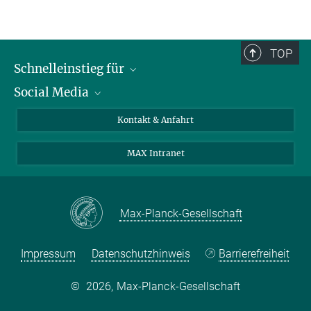
TOP
Schnelleinstieg für
Social Media
Journalist*innen
Studierende
Bluesky
Kontakt & Anfahrt
Wissenschaftler*innen
Instagram
MAX Intranet
Bewerbende
LinkedIn
Besuchende
Threads
Schüler*innen und Lehrkräfte
Facebook
Max-Planck-Gesellschaft
Alumni
Impressum
Datenschutzhinweis
Barrierefreiheit
©
2026, Max-Planck-Gesellschaft