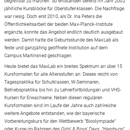
begreifbar zu machen. So entstanden bereits im Jahr 2002
jährliche Kursblöcke für Oberstufenklassen. Die Nachfrage
war riesig. Doch erst 2010, als Dr. Ina Peters die
Öffentlichkeitsarbeit der beiden Max-Planck-Institute
ergänzte, konnte das Angebot endlich deutlich ausgebaut
werden. Damit hatte die Geburtsstunde des MaxLab als
feste und ganzjährig geöffnete Institution auf dem
Campus Martinsried geschlagen.
Heute bietet das MaxLab ein breites Spektrum an über 15
Kursformaten für alle Altersstufen an. Dieses reicht von
Tagespraktika für Schulklassen, W-Seminaren,
Betriebspraktika bis hin zu Lehrerfortbildungen und VHS-
Kursen für Erwachsene. Neben diesen regulären
Kursformaten sind im Laufe der Jahre auch zahlreiche
weitere Angebote entstanden, wie der bayerische
Vorbereitungskurs für den Wettbewerb "Bioolympiade"
oder Kurse im Rahmen des Girls’ & Boys’ Days. "Hands-on"