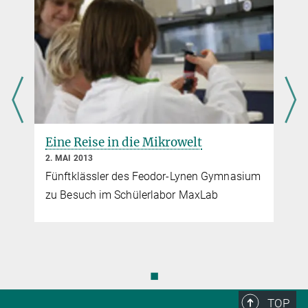
Mitarbeiterin Kommunikation und Grafik
Modellorganismen
+49 89 8578 3601
Angebot zum Download für die gymnasiale
christina.bielmeier@...
Oberstufe.
m
◼
TOP