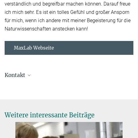
verständlich und begreifbar machen können. Darauf freue
ich mich sehr. Es ist ein tolles Gefühl und großer Ansporn
für mich, wenn ich andere mit meiner Begeisterung für die
Naturwissenschaften anstecken kann!
MaxLab Webseite
Kontakt
Ina Peters
Leiterin MaxLab
+49 89 8578 3497
ina.peters@...
Weitere interessante Beiträge
Online Kursmaterial:
Christina Bielmeier
Grundlagenforschung &