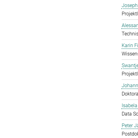
Joseph
Projektl
Alessan
Technis
Karin F
Wissens
Swantj
Projektl
Johann
Doktor
Isabel
Data Sc
Peter J
Postdo