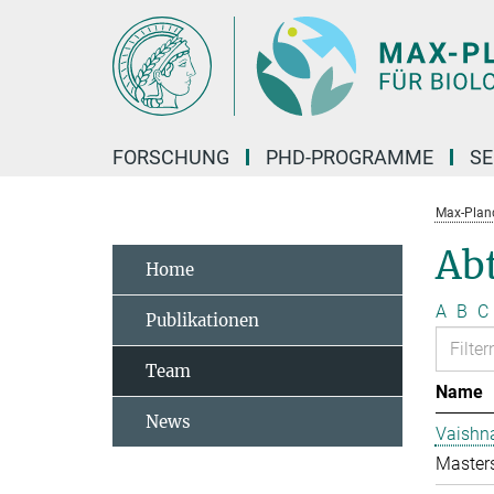
Hauptinhalt
FORSCHUNG
PHD-PROGRAMME
SE
Max-Planck
Abt
Home
A
B
C
Publikationen
Team
Name
News
Vaishn
Master