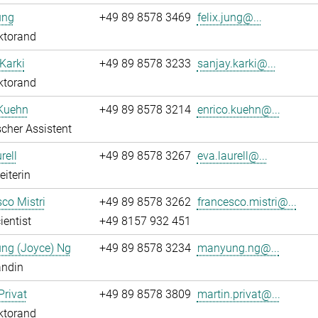
ung
+49 89 8578 3469
felix.jung@...
ktorand
Karki
+49 89 8578 3233
sanjay.karki@...
ktorand
 Kuehn
+49 89 8578 3214
enrico.kuehn@...
cher Assistent
rell
+49 89 8578 3267
eva.laurell@...
eiterin
co Mistri
+49 89 8578 3262
francesco.mistri@...
ientist
+49 8157 932 451
ng (Joyce) Ng
+49 89 8578 3234
manyung.ng@...
andin
Privat
+49 89 8578 3809
martin.privat@...
ktorand