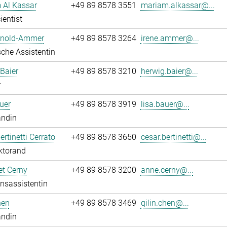
 Al Kassar
+49 89 8578 3551
mariam.alkassar@...
ientist
Arnold-Ammer
+49 89 8578 3264
irene.ammer@...
che Assistentin
Baier
+49 89 8578 3210
herwig.baier@...
r
uer
+49 89 8578 3919
lisa.bauer@...
andin
ertinetti Cerrato
+49 89 8578 3650
cesar.bertinetti@...
ktorand
t Cerny
+49 89 8578 3200
anne.cerny@...
onsassistentin
hen
+49 89 8578 3469
qilin.chen@...
andin