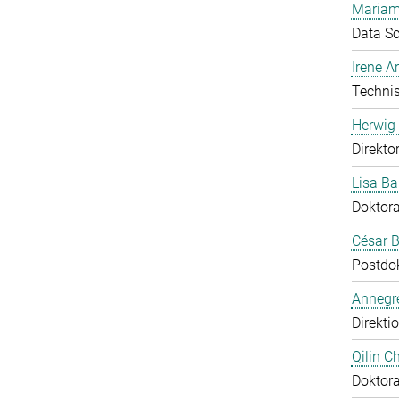
Mariam
Data Sc
Irene 
Technis
Herwig 
Direkto
Lisa Ba
Doktor
César B
Postdo
Annegre
Direkti
Qilin C
Doktor