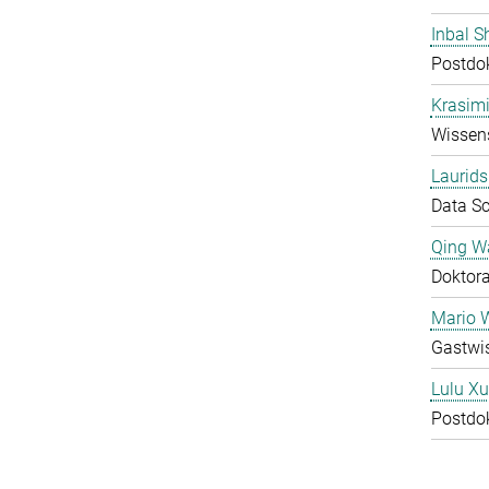
Inbal S
Postdo
Krasimi
Wissens
Laurids
Data Sc
Qing W
Doktor
Mario 
Gastwis
Lulu Xu
Postdo