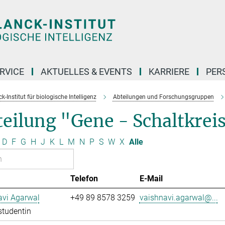
RVICE
AKTUELLES & EVENTS
KARRIERE
PER
-Institut für biologische Intelligenz
Abteilungen und Forschungsgruppen
eilung "Gene - Schaltkrei
D
F
G
H
J
K
L
M
N
P
S
W
X
Alle
Telefon
E-Mail
avi Agarwal
+49 89 8578 3259
vaishnavi.agarwal@...
studentin