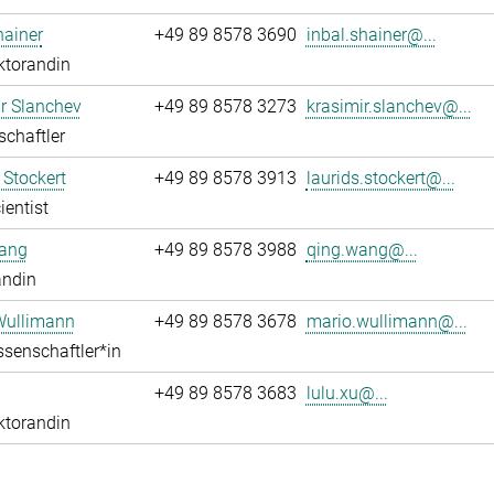
hainer
+49 89 8578 3690
inbal.shainer@...
ktorandin
r Slanchev
+49 89 8578 3273
krasimir.slanchev@...
chaftler
 Stockert
+49 89 8578 3913
laurids.stockert@...
ientist
ang
+49 89 8578 3988
qing.wang@...
andin
Wullimann
+49 89 8578 3678
mario.wullimann@...
senschaftler*in
+49 89 8578 3683
lulu.xu@...
ktorandin