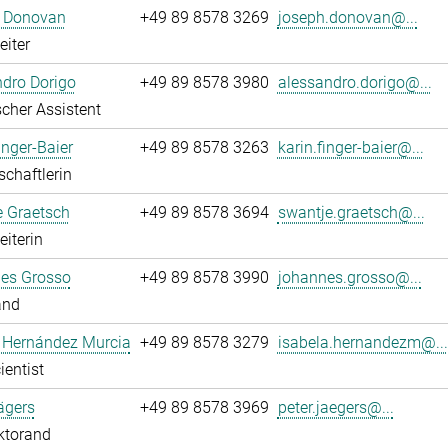
 Donovan
+49 89 8578 3269
joseph.donovan@...
eiter
dro Dorigo
+49 89 8578 3980
alessandro.dorigo@...
cher Assistent
inger-Baier
+49 89 8578 3263
karin.finger-baier@...
chaftlerin
e Graetsch
+49 89 8578 3694
swantje.graetsch@...
eiterin
es Grosso
+49 89 8578 3990
johannes.grosso@...
and
a Hernández Murcia
+49 89 8578 3279
isabela.hernandezm@...
ientist
ägers
+49 89 8578 3969
peter.jaegers@...
ktorand