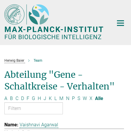
Hauptinhalt
Herwig Baier
Team
Abteilung "Gene -
Schaltkreise - Verhalten"
A
B
C
D
F
G
H
J
K
L
M
N
P
S
W
X
Alle
Vaishnavi Agarwal