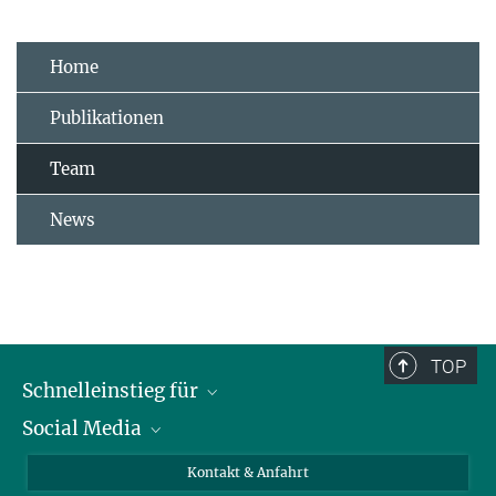
Home
Publikationen
Team
News
TOP
Schnelleinstieg für
Social Media
Journalist*innen
Studierende
Bluesky
Kontakt & Anfahrt