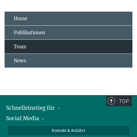
Home
Publikationen
Team
News
TOP
Schnelleinstieg für
Social Media
Journalist*innen
Studierende
Bluesky
Kontakt & Anfahrt