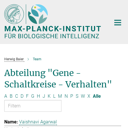
Hauptinhalt
Herwig Baier
Team
Abteilung "Gene -
Schaltkreise - Verhalten"
A
B
C
D
F
G
H
J
K
L
M
N
P
S
W
X
Alle
Vaishnavi Agarwal