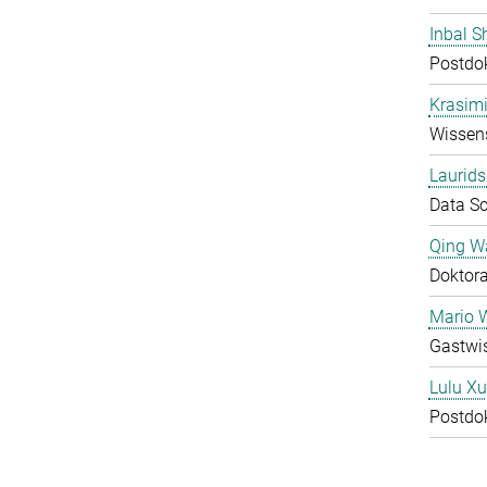
Inbal S
Postdo
Krasimi
Wissens
Laurids
Data Sc
Qing W
Doktor
Mario 
Gastwis
Lulu Xu
Postdo