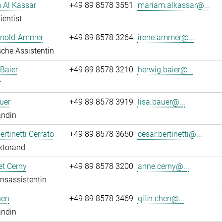
 Al Kassar
+49 89 8578 3551
mariam.alkassar@...
ientist
Arnold-Ammer
+49 89 8578 3264
irene.ammer@...
che Assistentin
Baier
+49 89 8578 3210
herwig.baier@...
r
uer
+49 89 8578 3919
lisa.bauer@...
andin
ertinetti Cerrato
+49 89 8578 3650
cesar.bertinetti@...
ktorand
t Cerny
+49 89 8578 3200
anne.cerny@...
onsassistentin
hen
+49 89 8578 3469
qilin.chen@...
andin