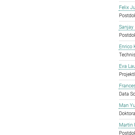
Felix J
Postdo
Sanjay 
Postdo
Enrico
Technis
Eva Lau
Projektl
Frances
Data Sc
Man Yu
Doktor
Martin 
Postdo