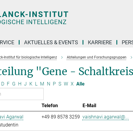
RVICE
AKTUELLES & EVENTS
KARRIERE
PER
-Institut für biologische Intelligenz
Abteilungen und Forschungsgruppen
eilung "Gene - Schaltkrei
D
F
G
H
J
K
L
M
N
P
S
W
X
Alle
Telefon
E-Mail
avi Agarwal
+49 89 8578 3259
vaishnavi.agarwal@...
studentin