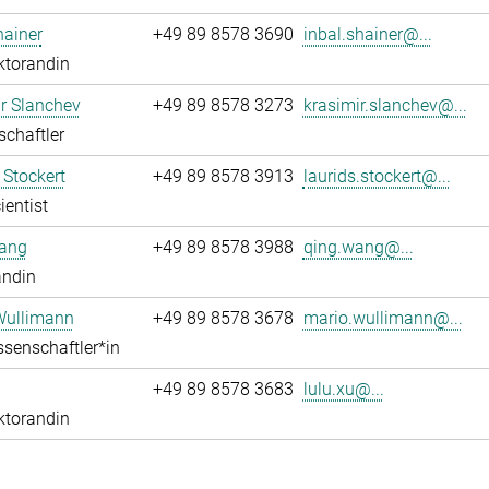
hainer
+49 89 8578 3690
inbal.shainer@...
ktorandin
r Slanchev
+49 89 8578 3273
krasimir.slanchev@...
chaftler
 Stockert
+49 89 8578 3913
laurids.stockert@...
ientist
ang
+49 89 8578 3988
qing.wang@...
andin
Wullimann
+49 89 8578 3678
mario.wullimann@...
senschaftler*in
+49 89 8578 3683
lulu.xu@...
ktorandin