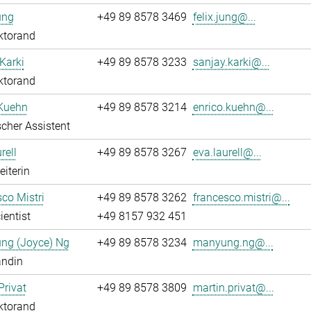
ung
+49 89 8578 3469
felix.jung@...
ktorand
Karki
+49 89 8578 3233
sanjay.karki@...
ktorand
 Kuehn
+49 89 8578 3214
enrico.kuehn@...
cher Assistent
rell
+49 89 8578 3267
eva.laurell@...
eiterin
co Mistri
+49 89 8578 3262
francesco.mistri@...
ientist
+49 8157 932 451
ng (Joyce) Ng
+49 89 8578 3234
manyung.ng@...
andin
Privat
+49 89 8578 3809
martin.privat@...
ktorand