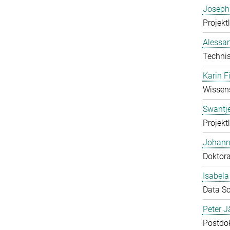
Joseph
Projektl
Alessan
Technis
Karin F
Wissens
Swantj
Projektl
Johann
Doktor
Isabel
Data Sc
Peter J
Postdo