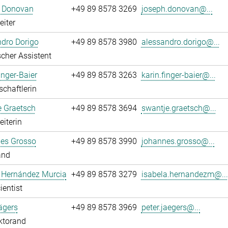
 Donovan
+49 89 8578 3269
joseph.donovan@...
eiter
dro Dorigo
+49 89 8578 3980
alessandro.dorigo@...
cher Assistent
inger-Baier
+49 89 8578 3263
karin.finger-baier@...
chaftlerin
e Graetsch
+49 89 8578 3694
swantje.graetsch@...
eiterin
es Grosso
+49 89 8578 3990
johannes.grosso@...
and
a Hernández Murcia
+49 89 8578 3279
isabela.hernandezm@...
ientist
ägers
+49 89 8578 3969
peter.jaegers@...
ktorand