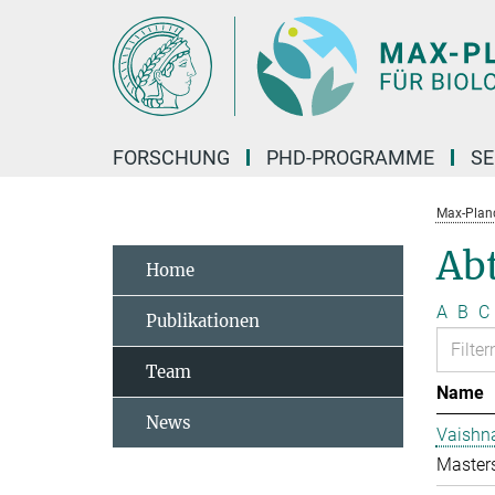
Hauptinhalt
FORSCHUNG
PHD-PROGRAMME
SE
Max-Planck
Abt
Home
A
B
C
Publikationen
Team
Name
News
Vaishn
Master