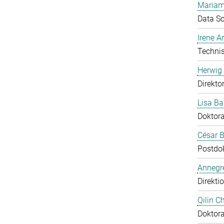
Mariam
Data Sc
Irene 
Technis
Herwig 
Direkto
Lisa Ba
Doktor
César B
Postdo
Annegre
Direkti
Qilin C
Doktor