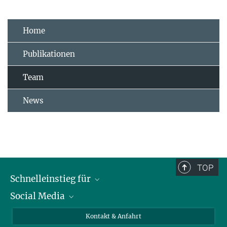
Home
Publikationen
Team
News
TOP
Schnelleinstieg für
Social Media
Journalist*innen
Studierende
Bluesky
Kontakt & Anfahrt