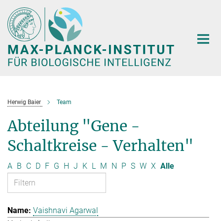
Hauptinhalt
Herwig Baier
Team
Abteilung "Gene -
Schaltkreise - Verhalten"
A
B
C
D
F
G
H
J
K
L
M
N
P
S
W
X
Alle
Vaishnavi Agarwal