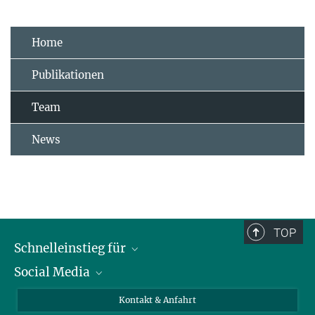
Home
Publikationen
Team
News
TOP
Schnelleinstieg für
Social Media
Journalist*innen
Studierende
Bluesky
Kontakt & Anfahrt