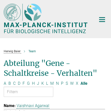
Hauptinhalt
Herwig Baier
Team
Abteilung "Gene -
Schaltkreise - Verhalten"
A
B
C
D
F
G
H
J
K
L
M
N
P
S
W
X
Alle
Vaishnavi Agarwal