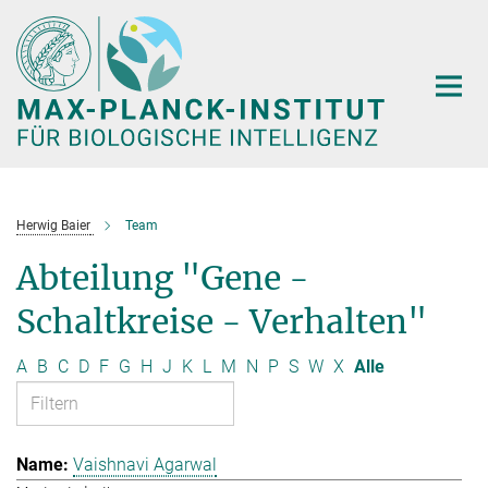
Hauptinhalt
Herwig Baier
Team
Abteilung "Gene -
Schaltkreise - Verhalten"
A
B
C
D
F
G
H
J
K
L
M
N
P
S
W
X
Alle
Vaishnavi Agarwal