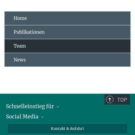
Home
Publikationen
Team
News
TOP
Schnelleinstieg für
Social Media
Journalist*innen
Studierende
Bluesky
Kontakt & Anfahrt