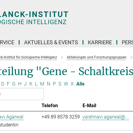
RVICE
AKTUELLES & EVENTS
KARRIERE
PER
-Institut für biologische Intelligenz
Abteilungen und Forschungsgruppen
eilung "Gene - Schaltkrei
D
F
G
H
J
K
L
M
N
P
S
W
X
Alle
Telefon
E-Mail
avi Agarwal
+49 89 8578 3259
vaishnavi.agarwal@...
studentin