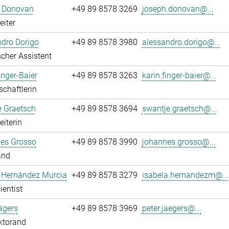
 Donovan
+49 89 8578 3269
joseph.donovan@...
eiter
dro Dorigo
+49 89 8578 3980
alessandro.dorigo@...
cher Assistent
inger-Baier
+49 89 8578 3263
karin.finger-baier@...
chaftlerin
e Graetsch
+49 89 8578 3694
swantje.graetsch@...
eiterin
es Grosso
+49 89 8578 3990
johannes.grosso@...
and
a Hernández Murcia
+49 89 8578 3279
isabela.hernandezm@...
ientist
ägers
+49 89 8578 3969
peter.jaegers@...
ktorand