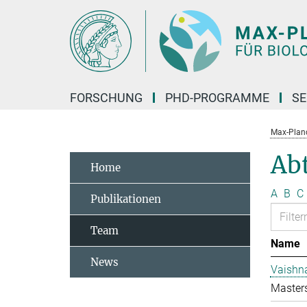
Hauptinhalt
FORSCHUNG
PHD-PROGRAMME
SE
Max-Planck
Abt
Home
A
B
C
Publikationen
Team
Name
News
Vaishn
Master