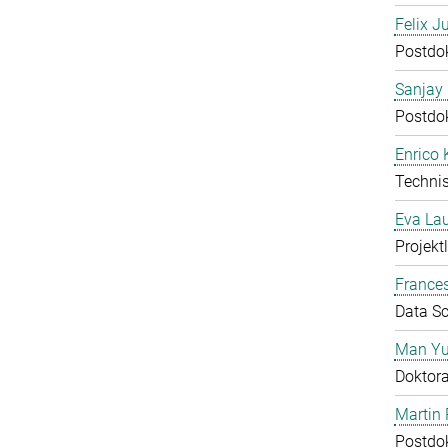
Felix J
Postdo
Sanjay 
Postdo
Enrico
Technis
Eva Lau
Projektl
Frances
Data Sc
Man Yu
Doktor
Martin 
Postdo