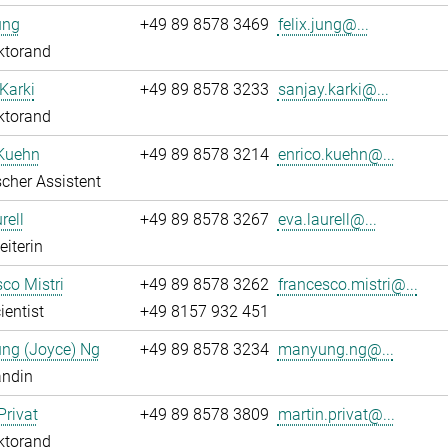
ung
+49 89 8578 3469
felix.jung@...
ktorand
Karki
+49 89 8578 3233
sanjay.karki@...
ktorand
 Kuehn
+49 89 8578 3214
enrico.kuehn@...
cher Assistent
rell
+49 89 8578 3267
eva.laurell@...
eiterin
co Mistri
+49 89 8578 3262
francesco.mistri@...
ientist
+49 8157 932 451
ng (Joyce) Ng
+49 89 8578 3234
manyung.ng@...
andin
Privat
+49 89 8578 3809
martin.privat@...
ktorand