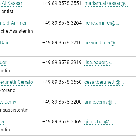
 Al Kassar
+49 89 8578 3551
mariam.alkassar@...
ientist
Arnold-Ammer
+49 89 8578 3264
irene.ammer@...
che Assistentin
Baier
+49 89 8578 3210
herwig.baier@...
r
uer
+49 89 8578 3919
lisa.bauer@...
andin
ertinetti Cerrato
+49 89 8578 3650
cesar.bertinetti@...
ktorand
t Cerny
+49 89 8578 3200
anne.cerny@...
onsassistentin
hen
+49 89 8578 3469
qilin.chen@...
andin