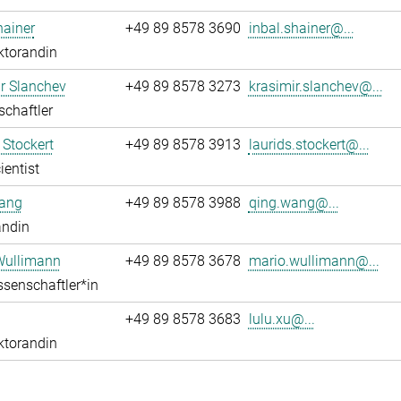
hainer
+49 89 8578 3690
inbal.shainer@...
ktorandin
r Slanchev
+49 89 8578 3273
krasimir.slanchev@...
chaftler
 Stockert
+49 89 8578 3913
laurids.stockert@...
ientist
ang
+49 89 8578 3988
qing.wang@...
andin
Wullimann
+49 89 8578 3678
mario.wullimann@...
senschaftler*in
+49 89 8578 3683
lulu.xu@...
ktorandin