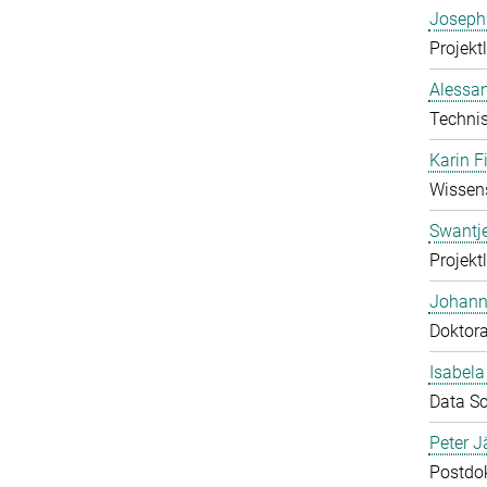
Joseph
Projektl
Alessan
Technis
Karin F
Wissens
Swantj
Projektl
Johann
Doktor
Isabel
Data Sc
Peter J
Postdo