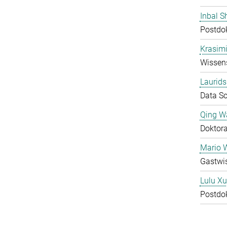
Inbal S
Postdo
Krasimi
Wissens
Laurids
Data Sc
Qing W
Doktor
Mario 
Gastwis
Lulu Xu
Postdo