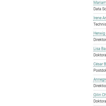
Mariam
Data Sc
Irene 
Technis
Herwig 
Direkto
Lisa Ba
Doktor
César B
Postdo
Annegre
Direkti
Qilin C
Doktor