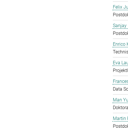
Felix J
Postdo
Sanjay 
Postdo
Enrico
Technis
Eva Lau
Projektl
Frances
Data Sc
Man Yu
Doktor
Martin 
Postdo