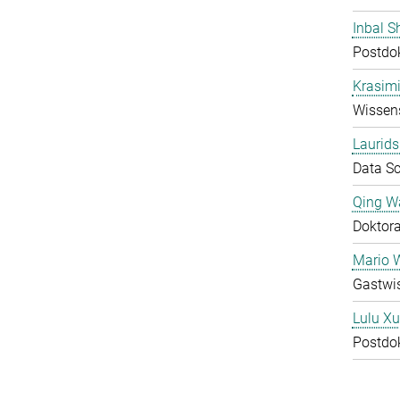
Inbal S
Postdo
Krasimi
Wissens
Laurids
Data Sc
Qing W
Doktor
Mario 
Gastwis
Lulu Xu
Postdo