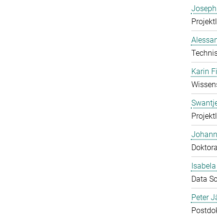
Joseph
Projektl
Alessan
Technis
Karin F
Wissens
Swantj
Projektl
Johann
Doktor
Isabel
Data Sc
Peter J
Postdo