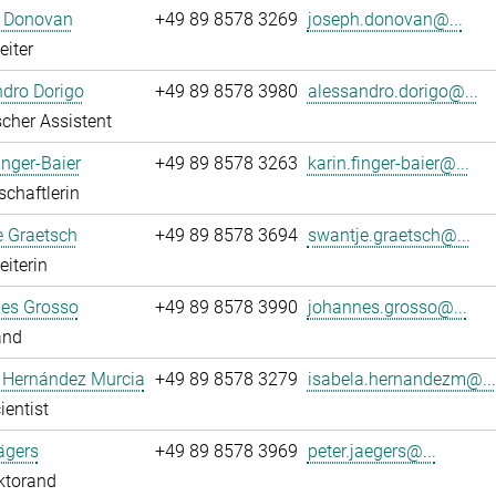
 Donovan
+49 89 8578 3269
joseph.donovan@...
eiter
dro Dorigo
+49 89 8578 3980
alessandro.dorigo@...
cher Assistent
inger-Baier
+49 89 8578 3263
karin.finger-baier@...
chaftlerin
e Graetsch
+49 89 8578 3694
swantje.graetsch@...
eiterin
es Grosso
+49 89 8578 3990
johannes.grosso@...
and
a Hernández Murcia
+49 89 8578 3279
isabela.hernandezm@...
ientist
ägers
+49 89 8578 3969
peter.jaegers@...
ktorand