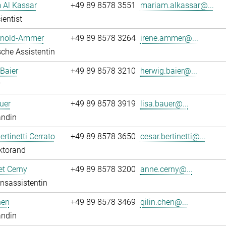
 Al Kassar
+49 89 8578 3551
mariam.alkassar@...
ientist
Arnold-Ammer
+49 89 8578 3264
irene.ammer@...
che Assistentin
Baier
+49 89 8578 3210
herwig.baier@...
r
uer
+49 89 8578 3919
lisa.bauer@...
andin
ertinetti Cerrato
+49 89 8578 3650
cesar.bertinetti@...
ktorand
t Cerny
+49 89 8578 3200
anne.cerny@...
onsassistentin
hen
+49 89 8578 3469
qilin.chen@...
andin