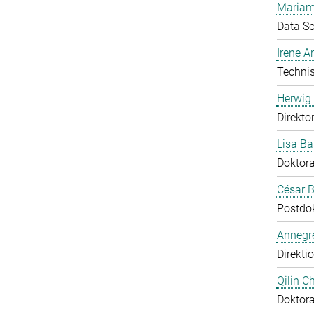
Mariam
Data Sc
Irene 
Technis
Herwig 
Direkto
Lisa Ba
Doktor
César B
Postdo
Annegre
Direkti
Qilin C
Doktor