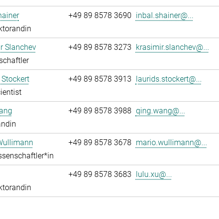
hainer
+49 89 8578 3690
inbal.shainer@...
ktorandin
r Slanchev
+49 89 8578 3273
krasimir.slanchev@...
chaftler
 Stockert
+49 89 8578 3913
laurids.stockert@...
ientist
ang
+49 89 8578 3988
qing.wang@...
andin
Wullimann
+49 89 8578 3678
mario.wullimann@...
senschaftler*in
+49 89 8578 3683
lulu.xu@...
ktorandin