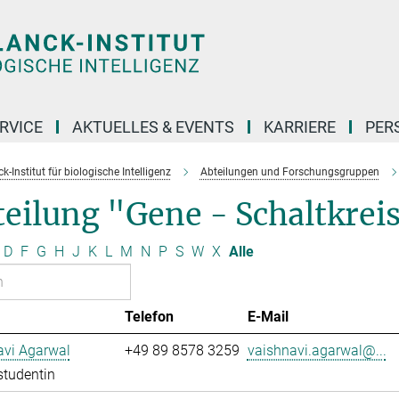
RVICE
AKTUELLES & EVENTS
KARRIERE
PER
-Institut für biologische Intelligenz
Abteilungen und Forschungsgruppen
eilung "Gene - Schaltkrei
D
F
G
H
J
K
L
M
N
P
S
W
X
Alle
Telefon
E-Mail
avi Agarwal
+49 89 8578 3259
vaishnavi.agarwal@...
studentin