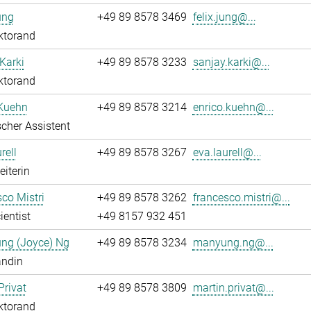
ung
+49 89 8578 3469
felix.jung@...
ktorand
Karki
+49 89 8578 3233
sanjay.karki@...
ktorand
 Kuehn
+49 89 8578 3214
enrico.kuehn@...
cher Assistent
rell
+49 89 8578 3267
eva.laurell@...
eiterin
co Mistri
+49 89 8578 3262
francesco.mistri@...
ientist
+49 8157 932 451
ng (Joyce) Ng
+49 89 8578 3234
manyung.ng@...
andin
Privat
+49 89 8578 3809
martin.privat@...
ktorand