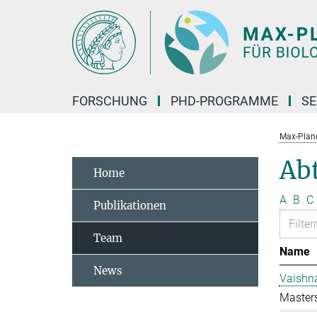
Hauptinhalt
FORSCHUNG
PHD-PROGRAMME
SE
Max-Planck
Abt
Home
A
B
C
Publikationen
Team
Name
News
Vaishn
Master