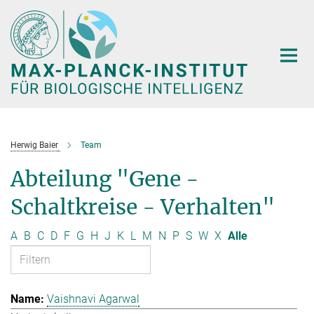
Hauptinhalt
Herwig Baier
Team
Abteilung "Gene -
Schaltkreise - Verhalten"
A
B
C
D
F
G
H
J
K
L
M
N
P
S
W
X
Alle
Vaishnavi Agarwal