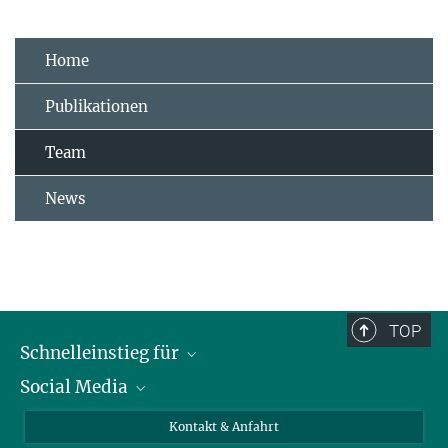
Home
Publikationen
Team
News
TOP
Schnelleinstieg für
Social Media
Journalist*innen
Studierende
Bluesky
Kontakt & Anfahrt