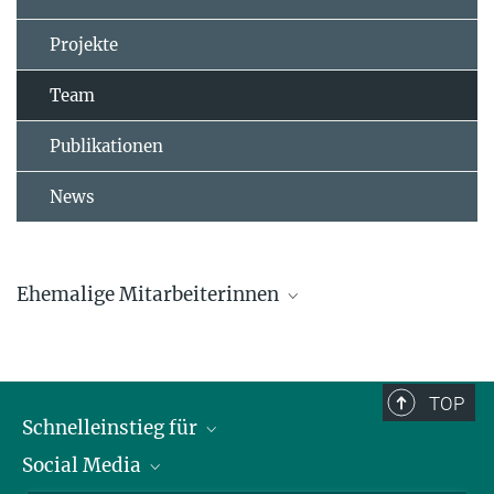
Projekte
Team
Publikationen
News
Ehemalige Mitarbeiterinnen
Dr. Lucia Mentesana
Dr. Marlene Oefele
TOP
Schnelleinstieg für
Caroline Deimel
Social Media
Journalist*innen