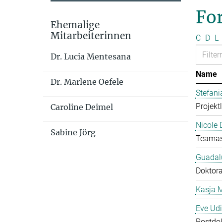
Fo
Ehemalige
Mitarbeiterinnen
C
D
L
Dr. Lucia Mentesana
Name
Dr. Marlene Oefele
Stefan
Projekt
Caroline Deimel
Nicole 
Sabine Jörg
Teamas
Guadal
Doktor
Kasja 
Eve Ud
Postdo