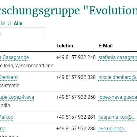
rschungsgruppe "Evolution
M
U
Alle
Telefon
E-Mail
ia Casagrande
+49 8157 932 248
stefania.casagran
leiterin, Wissenschaftlerin
Drenkard
+49 8157 932 328
nicole.drenkard@.
sistentin
upe Lopez-Nava
+49 8157 932 250
lopez-nava.guada
andin
Malkoc
+49 8157 932 281
kasja.malkoc@...
ino
+49 8157 932 288
eve.udino@...
ktorandin