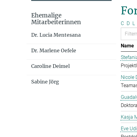
Fo
Ehemalige
Mitarbeiterinnen
C
D
L
Dr. Lucia Mentesana
Name
Dr. Marlene Oefele
Stefan
Projekt
Caroline Deimel
Nicole 
Sabine Jörg
Teamas
Guadal
Doktor
Kasja 
Eve Ud
Postdo