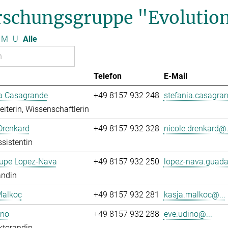
rschungsgruppe "Evolution
M
U
Alle
Telefon
E-Mail
ia Casagrande
+49 8157 932 248
stefania.casagran
leiterin, Wissenschaftlerin
Drenkard
+49 8157 932 328
nicole.drenkard@.
sistentin
upe Lopez-Nava
+49 8157 932 250
lopez-nava.guada
andin
Malkoc
+49 8157 932 281
kasja.malkoc@...
ino
+49 8157 932 288
eve.udino@...
ktorandin