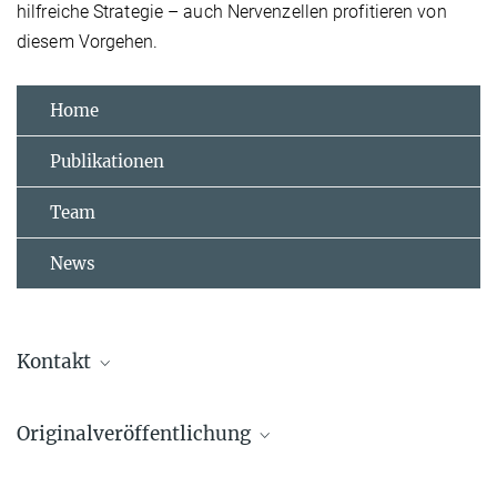
hilfreiche Strategie – auch Nervenzellen profitieren von
diesem Vorgehen.
Home
Publikationen
Team
News
Kontakt
Georg Ammer
Originalveröffentlichung
Postdoktorand
+49 89 8578 3488
Georg Ammer, Etienne Serbe-Kamp, Alex S. Mauss, Florian G.
georg.ammer@...