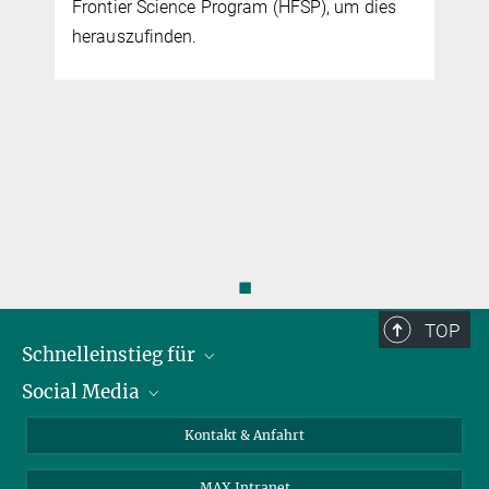
Frontier Science Program (HFSP), um dies
herauszufinden.
◼
TOP
Schnelleinstieg für
Social Media
Journalist*innen
Studierende
Bluesky
Kontakt & Anfahrt
Wissenschaftler*innen
Instagram
MAX Intranet