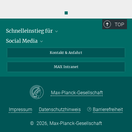
◼
TOP
Schnelleinstieg für
Social Media
Journalist*innen
Studierende
Bluesky
Kontakt & Anfahrt
Wissenschaftler*innen
Instagram
MAX Intranet
Bewerbende
LinkedIn
Besuchende
Threads
Schüler*innen und Lehrkräfte
Facebook
Max-Planck-Gesellschaft
Alumni
Impressum
Datenschutzhinweis
Barrierefreiheit
©
2026, Max-Planck-Gesellschaft