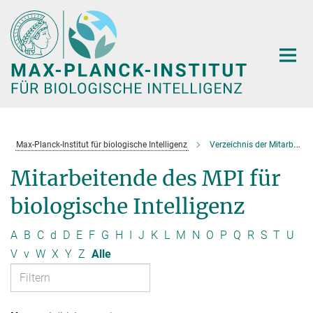
Hauptinhalt
Max-Planck-Institut für biologische Intelligenz
Verzeichnis der Mitarbeitenden
Mitarbeitende des MPI für
biologische Intelligenz
A
B
C
d
D
E
F
G
H
I
J
K
L
M
N
O
P
Q
R
S
T
U
V
v
W
X
Y
Z
Alle