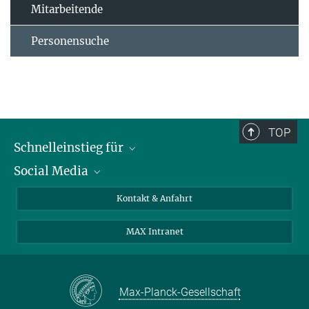
Mitarbeitende
Personensuche
TOP
Schnelleinstieg für
Social Media
Journalist*innen
Studierende
Bluesky
Kontakt & Anfahrt
Wissenschaftler*innen
Instagram
MAX Intranet
Bewerbende
LinkedIn
Besuchende
Threads
Schüler*innen und Lehrkräfte
Facebook
Max-Planck-Gesellschaft
Alumni