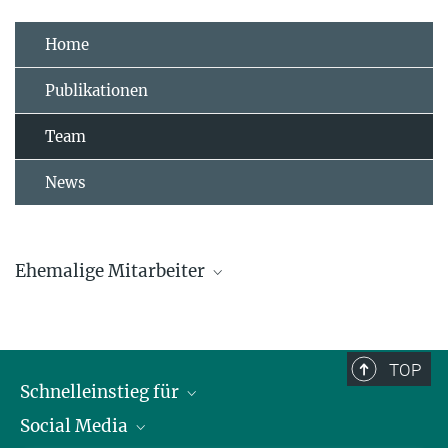
Home
Publikationen
Team
News
Ehemalige Mitarbeiter
Hanna Algora
Jelena Belojevic
TOP
Schnelleinstieg für
Jelena.Belojevic@...
Social Media
Journalist*innen
Luke Eberhard-Hertel