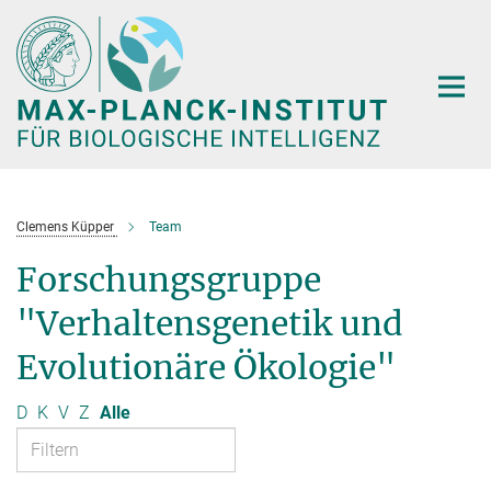
Hauptinhalt
Clemens Küpper
Team
Forschungsgruppe
"Verhaltensgenetik und
Evolutionäre Ökologie"
D
K
V
Z
Alle