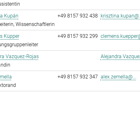
sistentin
na Kupán
+49 8157 932 438
krisztina.kupan@.
leiterin, Wissenschaftlerin
s Küpper
+49 8157 932 299
clemens.kuepper@
ngsgruppenleiter
dra Vazquez-Rojas
Alejandra.Vazque
andin
mella
+49 8157 932 347
alex.zemella@...
ktorand