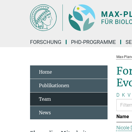
Hauptinhalt
FORSCHUNG
PHD-PROGRAMME
SE
Max-Planck
Fo
Home
Ev
Publikationen
D
K
V
Team
News
Name
Nicole 