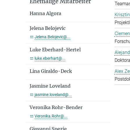
Ehemalige Mitarbeiter
Teamas
Hanna Algora
Kriszti
Projekt
Jelena Belojevic
Clemen
Jelena.Belojevic@...
Forschu
Luke Eberhard-Hertel
Alejan
luke.eberhart@...
Doktor
Lina Giraldo-Deck
Alex Ze
Postdo
Jasmine Loveland
jasmine.loveland@...
Veronika Rohr-Bender
Veronika.Rohr@...
Giovanni Spezie