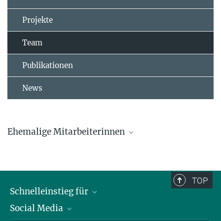
Projekte
Team
Publikationen
News
Ehemalige Mitarbeiterinnen
Dr. Lucia Mentesana
Dr. Marlene Oefele
TOP
Schnelleinstieg für
Caroline Deimel
Social Media
Journalist*innen